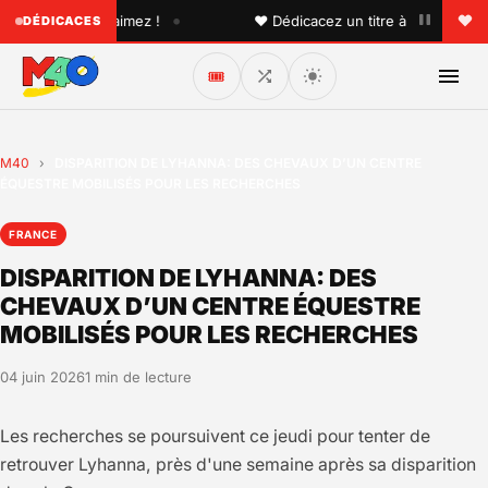
•
un que vous aimez !
♥ Dédicacez un titre à vos proches su
DÉDICACES
🎟️
M40
›
DISPARITION DE LYHANNA: DES CHEVAUX D’UN CENTRE
ÉQUESTRE MOBILISÉS POUR LES RECHERCHES
FRANCE
DISPARITION DE LYHANNA: DES
CHEVAUX D’UN CENTRE ÉQUESTRE
MOBILISÉS POUR LES RECHERCHES
04 juin 2026
1 min de lecture
Les recherches se poursuivent ce jeudi pour tenter de
retrouver Lyhanna, près d'une semaine après sa disparition