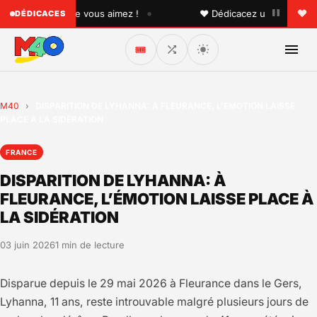
•
 quelqu'un que vous aimez !
♥ Dédicacez un titre à vos p
DÉDICACES
🎟️
M40
›
DISPARITION DE LYHANNA: À FLEURANCE, L’ÉMOTION LAISSE
PLACE À LA SIDÉRATION
FRANCE
DISPARITION DE LYHANNA: À
FLEURANCE, L’ÉMOTION LAISSE PLACE À
LA SIDÉRATION
03 juin 2026
1 min de lecture
Disparue depuis le 29 mai 2026 à Fleurance dans le Gers,
Lyhanna, 11 ans, reste introuvable malgré plusieurs jours de