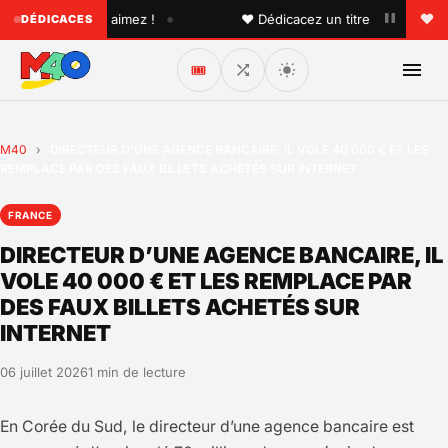
•
'un que vous aimez !
♥ Dédicacez un titre à vos proches s
DÉDICACES
🎟️
M40
›
DIRECTEUR D’UNE AGENCE BANCAIRE, IL VOLE 40 000 € ET LES
REMPLACE PAR DES FAUX BILLETS ACHETÉS SUR INTERNET
FRANCE
DIRECTEUR D’UNE AGENCE BANCAIRE, IL
VOLE 40 000 € ET LES REMPLACE PAR
DES FAUX BILLETS ACHETÉS SUR
INTERNET
06 juillet 2026
1 min de lecture
En Corée du Sud, le directeur d’une agence bancaire est