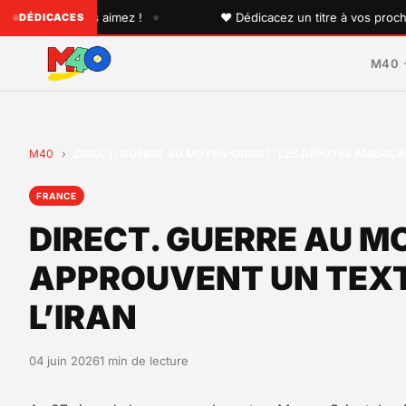
•
 que vous aimez !
♥ Dédicacez un titre à vos proches sur 
DÉDICACES
M40
M40
›
DIRECT. GUERRE AU MOYEN-ORIENT: LES DÉPUTÉS AMÉRICA
FRANCE
DIRECT. GUERRE AU M
APPROUVENT UN TEXT
L’IRAN
04 juin 2026
1 min de lecture