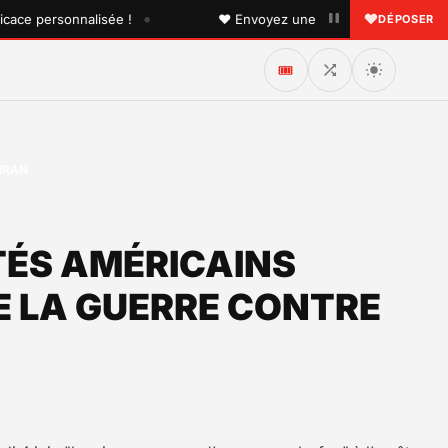
•
ersonnalisée !
♥ Envoyez une dédicace à quelqu'un que v
DÉPOSER
🎟️
IRAN
TÉS AMÉRICAINS
E LA GUERRE CONTRE