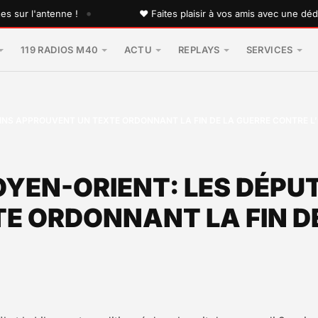
•
l'antenne !
♥ Faites plaisir à vos amis avec une dédicace p
119 RADIOS M40
ACTU
REPLAYS
SERVICES
INS APPROUVENT UN TEXTE ORDONNANT LA FIN DE LA GUERRE CONTRE L’
OYEN-ORIENT: LES DÉPU
E ORDONNANT LA FIN D