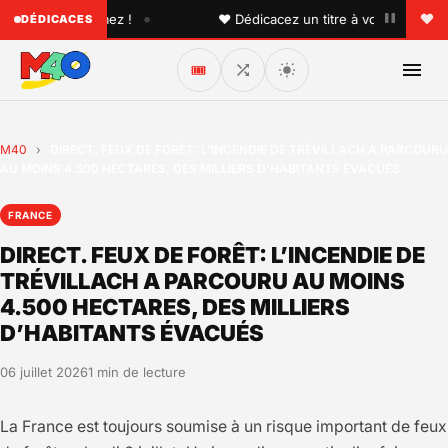
•
 que vous aimez !
♥ Dédicacez un titre à vos proches sur 
DÉDICACES
🎟️
M40
›
DIRECT. FEUX DE FORÊT: L’INCENDIE DE TRÉVILLACH A PARCOURU
AU MOINS 4.500 HECTARES, DES MILLIERS D’HABITANTS ÉVACUÉS
FRANCE
DIRECT. FEUX DE FORÊT: L’INCENDIE DE
TRÉVILLACH A PARCOURU AU MOINS
4.500 HECTARES, DES MILLIERS
D’HABITANTS ÉVACUÉS
06 juillet 2026
1 min de lecture
La France est toujours soumise à un risque important de feux