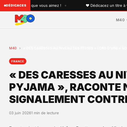
•
 quelqu'un que vous aimez !
♥ Dédicacez un titre à vos p
DÉDICACES
M40
M40
›
« DES CARESSES AU NIVEAU DES FESSES » LORS D’UNE « S
FRANCE
« DES CARESSES AU NI
PYJAMA », RACONTE N
SIGNALEMENT CONTR
03 juin 2026
1 min de lecture