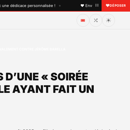
•
 dédicace personnalisée !
♥ Envoyez une dédicace à quelq
DÉPOSER
🎟️
SIGNALEMENT CONTRE JÉRÔME BARELLA
 D’UNE « SOIRÉE
LE AYANT FAIT UN