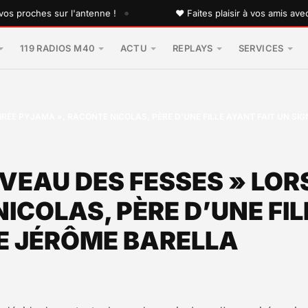
•
roches sur l'antenne !
♥ Faites plaisir à vos amis avec une
119 RADIOS M40
ACTU
REPLAYS
SERVICES
OIRÉE PYJAMA », RACONTE NICOLAS, PÈRE D’UNE FILLE AYANT FAIT UN 
VEAU DES FESSES » LORS
ICOLAS, PÈRE D’UNE FIL
E JÉRÔME BARELLA