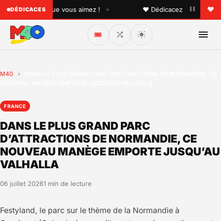
•
à quelqu'un que vous aimez !
♥ Dédicacez un titre à vos p
DÉDICACES
🎟️
M40
›
DANS LE PLUS GRAND PARC D’ATTRACTIONS DE NORMANDIE, CE
NOUVEAU MANÈGE EMPORTE JUSQU’AU VALHALLA
FRANCE
DANS LE PLUS GRAND PARC
D’ATTRACTIONS DE NORMANDIE, CE
NOUVEAU MANÈGE EMPORTE JUSQU’AU
VALHALLA
06 juillet 2026
1 min de lecture
Festyland, le parc sur le thème de la Normandie à