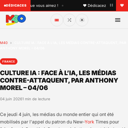
•
à quelqu'un que vous aimez !
♥ Dédicacez un titre à vos p
DÉDICACES
🎟️
M40
›
CULTURE IA : FACE À L’IA, LES MÉDIAS CONTRE-ATTAQUENT, PAR
ANTHONY MOREL – 04/06
FRANCE
CULTURE IA : FACE À L’IA, LES MÉDIAS
CONTRE-ATTAQUENT, PAR ANTHONY
MOREL – 04/06
04 juin 2026
1 min de lecture
Ce jeudi 4 juin, les médias du monde entier qui ont été
mobilisés par l'appel du patron du New-
York
Times pour