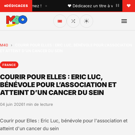
•
un que vous aimez !
♥ Dédicacez un titre à vos proches su
DÉDICACES
🎟️
M40
›
COURIR POUR ELLES : ERIC LUC, BÉNÉVOLE POUR L’ASSOCIATION
ET ATTEINT D’UN CANCER DU SEIN
FRANCE
COURIR POUR ELLES : ERIC LUC,
BÉNÉVOLE POUR L’ASSOCIATION ET
ATTEINT D’UN CANCER DU SEIN
04 juin 2026
1 min de lecture
Courir pour Elles : Eric Luc, bénévole pour l'association et
atteint d'un cancer du sein