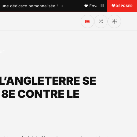
•
dédicace personnalisée !
♥ Envoyez une dédicace à quelqu
DÉPOSER
🎟️
QUE
L’ANGLETERRE SE
 8E CONTRE LE