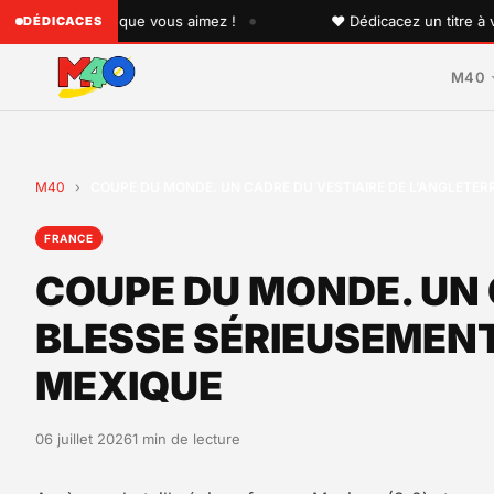
•
quelqu'un que vous aimez !
♥ Dédicacez un titre à vos pro
DÉDICACES
M40
M40
›
COUPE DU MONDE. UN CADRE DU VESTIAIRE DE L’ANGLETER
FRANCE
COUPE DU MONDE. UN 
BLESSE SÉRIEUSEMENT
MEXIQUE
06 juillet 2026
1 min de lecture