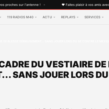
•
ches sur l'antenne !
♥ Faites plaisir à vos amis avec une 
119 RADIOS M40
ACTU
REPLAYS
SERVICES
RE SE BLESSE SÉRIEUSEMENT… SANS JOUER LORS DU 8E CONTRE LE MEXI
CADRE DU VESTIAIRE DE 
… SANS JOUER LORS DU