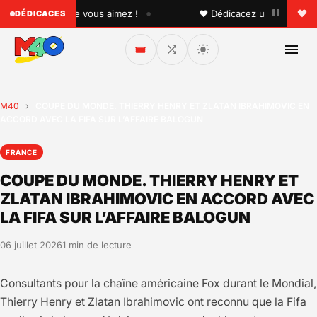
•
 quelqu'un que vous aimez !
♥ Dédicacez un titre à vos pr
DÉDICACES
🎟️
M40
›
COUPE DU MONDE. THIERRY HENRY ET ZLATAN IBRAHIMOVIC EN
ACCORD AVEC LA FIFA SUR L’AFFAIRE BALOGUN
FRANCE
COUPE DU MONDE. THIERRY HENRY ET
ZLATAN IBRAHIMOVIC EN ACCORD AVEC
LA FIFA SUR L’AFFAIRE BALOGUN
06 juillet 2026
1 min de lecture
Consultants pour la chaîne américaine Fox durant le Mondial,
Thierry Henry et Zlatan Ibrahimovic ont reconnu que la Fifa