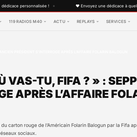
•
cace personnalisée !
♥ Envoyez une dédicace à quelqu'un 
119 RADIOS M40
ACTU
REPLAYS
SERVICES
L’ANCIEN PRÉSIDENT S’INTERROGE APRÈS L’AFFAIRE FOLARIN BALOGUN
VAS-TU, FIFA ? » : SEP
GE APRÈS L’AFFAIRE FO
 du carton rouge de l’Américain Folarin Balogun par la Fifa a
 réseaux sociaux.