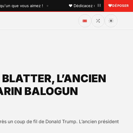
•
que vous aimez !
♥ Dédicacez un titre à vos proches sur l
DÉPOSER
🎟️
P BLATTER, L’ANCIEN
LARIN BALOGUN
près un coup de fil de Donald Trump. L’ancien président