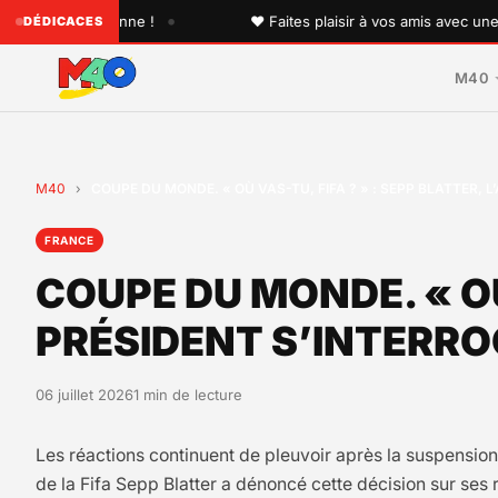
•
 sur l'antenne !
♥ Faites plaisir à vos amis avec une dédi
DÉDICACES
M40
M40
›
COUPE DU MONDE. « OÙ VAS-TU, FIFA ? » : SEPP BLATTER, 
FRANCE
COUPE DU MONDE. « OÙ 
PRÉSIDENT S’INTERRO
06 juillet 2026
1 min de lecture
Les réactions continuent de pleuvoir après la suspension
de la Fifa Sepp Blatter a dénoncé cette décision sur ses