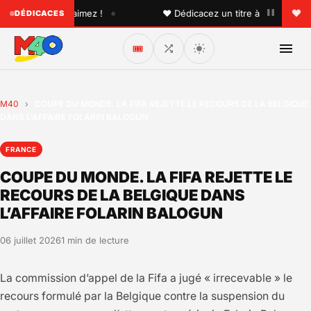
•
un que vous aimez !
♥ Dédicacez un titre à vos proches su
DÉDICACES
🎟️
M40
›
COUPE DU MONDE. LA FIFA REJETTE LE RECOURS DE LA BELGIQUE
DANS L’AFFAIRE FOLARIN BALOGUN
FRANCE
COUPE DU MONDE. LA FIFA REJETTE LE
RECOURS DE LA BELGIQUE DANS
L’AFFAIRE FOLARIN BALOGUN
06 juillet 2026
1 min de lecture
La commission d’appel de la Fifa a jugé « irrecevable » le
recours formulé par la Belgique contre la suspension du