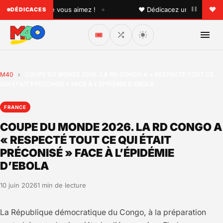
•
quelqu'un que vous aimez !
♥ Dédicacez un titre à vos pro
DÉDICACES
🎟️
M40
›
COUPE DU MONDE 2026. LA RD CONGO A « RESPECTÉ TOUT CE
QUI ÉTAIT PRÉCONISÉ » FACE À L’ÉPIDÉMIE D’EBOLA
FRANCE
COUPE DU MONDE 2026. LA RD CONGO A
« RESPECTÉ TOUT CE QUI ÉTAIT
PRÉCONISÉ » FACE À L’ÉPIDÉMIE
D’EBOLA
10 juin 2026
1 min de lecture
La République démocratique du Congo, à la préparation