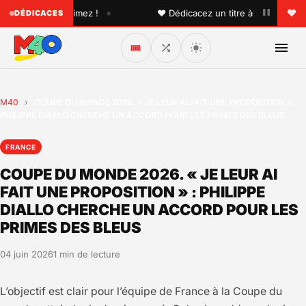
•
n que vous aimez !
♥ Dédicacez un titre à vos proches sur
DÉDICACES
🎟️
M40
›
COUPE DU MONDE 2026. « JE LEUR AI FAIT UNE PROPOSITION » :
PHILIPPE DIALLO CHERCHE UN ACCORD POUR LES PRIMES DES BLEUS
FRANCE
COUPE DU MONDE 2026. « JE LEUR AI
FAIT UNE PROPOSITION » : PHILIPPE
DIALLO CHERCHE UN ACCORD POUR LES
PRIMES DES BLEUS
04 juin 2026
1 min de lecture
L’objectif est clair pour l’équipe de France à la Coupe du