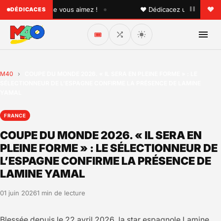
•
 quelqu'un que vous aimez !
♥ Dédicacez un titre à vos pr
DÉDICACES
🎟️
M40
›
COUPE DU MONDE 2026. « IL SERA EN PLEINE FORME » : LE
SÉLECTIONNEUR DE L’ESPAGNE CONFIRME LA PRÉSENCE DE LAMINE
YAMAL
FRANCE
COUPE DU MONDE 2026. « IL SERA EN
PLEINE FORME » : LE SÉLECTIONNEUR DE
L’ESPAGNE CONFIRME LA PRÉSENCE DE
LAMINE YAMAL
01 juin 2026
1 min de lecture
Blessée depuis le 22 avril 2026, la star espagnole Lamine