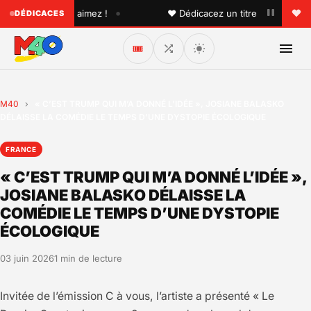
•
'un que vous aimez !
♥ Dédicacez un titre à vos proches s
DÉDICACES
🎟️
M40
›
« C’EST TRUMP QUI M’A DONNÉ L’IDÉE », JOSIANE BALASKO
DÉLAISSE LA COMÉDIE LE TEMPS D’UNE DYSTOPIE ÉCOLOGIQUE
FRANCE
« C’EST TRUMP QUI M’A DONNÉ L’IDÉE »,
JOSIANE BALASKO DÉLAISSE LA
COMÉDIE LE TEMPS D’UNE DYSTOPIE
ÉCOLOGIQUE
03 juin 2026
1 min de lecture
Invitée de l’émission C à vous, l’artiste a présenté « Le