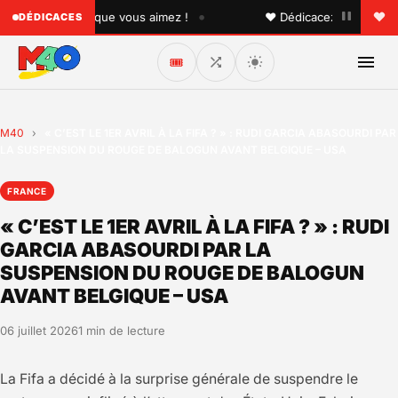
•
 à quelqu'un que vous aimez !
♥ Dédicacez un titre à vos
DÉDICACES
🎟️
M40
›
« C’EST LE 1ER AVRIL À LA FIFA ? » : RUDI GARCIA ABASOURDI PAR
LA SUSPENSION DU ROUGE DE BALOGUN AVANT BELGIQUE – USA
FRANCE
« C’EST LE 1ER AVRIL À LA FIFA ? » : RUDI
GARCIA ABASOURDI PAR LA
SUSPENSION DU ROUGE DE BALOGUN
AVANT BELGIQUE – USA
06 juillet 2026
1 min de lecture
La Fifa a décidé à la surprise générale de suspendre le