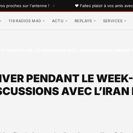
•
oches sur l'antenne !
♥ Faites plaisir à vos amis avec une
119 RADIOS M40
ACTU
REPLAYS
SERVICES
D TRUMP DIT QUE LES DISCUSSIONS AVEC L’IRAN POURRAIENT ABOUTIR 
IVER PENDANT LE WEEK
ISCUSSIONS AVEC L’IRA