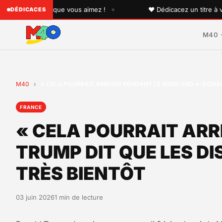
•
 quelqu'un que vous aimez !
♥ Dédicacez un titre à vos pr
DÉDICACES
M40
M40
›
« CELA POURRAIT ARRIVER PENDANT LE WEEK-END »: DONAL
FRANCE
« CELA POURRAIT ARR
TRUMP DIT QUE LES D
TRÈS BIENTÔT
03 juin 2026
1 min de lecture