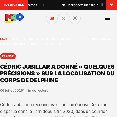
•
'un que vous aimez !
♥ Dédicacez un titre à vos proches s
DÉDICACES
🎟️
M40
›
CÉDRIC JUBILLAR A DONNÉ « QUELQUES PRÉCISIONS » SUR LA
LOCALISATION DU CORPS DE DELPHINE
FRANCE
CÉDRIC JUBILLAR A DONNÉ « QUELQUES
PRÉCISIONS » SUR LA LOCALISATION DU
CORPS DE DELPHINE
06 juillet 2026
1 min de lecture
Cédric Jubillar a reconnu avoir tué son épouse Delphine,
disparue dans le Tarn depuis fin 2020, dans un courrier