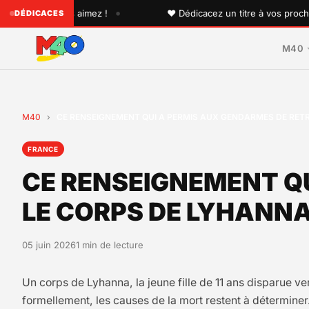
•
 que vous aimez !
♥ Dédicacez un titre à vos proches sur 
DÉDICACES
M40
M40
›
CE RENSEIGNEMENT QUI A PERMIS AUX GENDARMES DE RET
FRANCE
CE RENSEIGNEMENT Q
LE CORPS DE LYHANN
05 juin 2026
1 min de lecture
Un corps de Lyhanna, la jeune fille de 11 ans disparue ven
formellement, les causes de la mort restent à déterminer