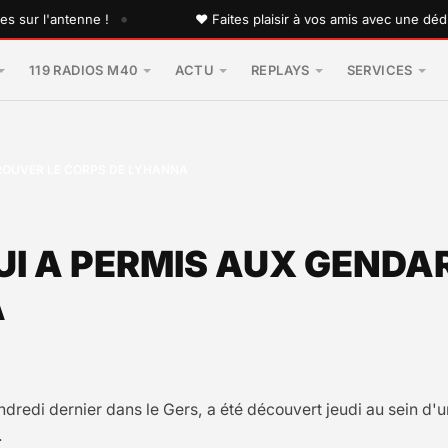
•
l'antenne !
♥ Faites plaisir à vos amis avec une dédicace 
119 RADIOS M40
ACTU
REPLAYS
SERVICES
ROUVER LE CORPS DE LYHANNA
UI A PERMIS AUX GENDA
A
dredi dernier dans le Gers, a été découvert jeudi au sein d'une
.