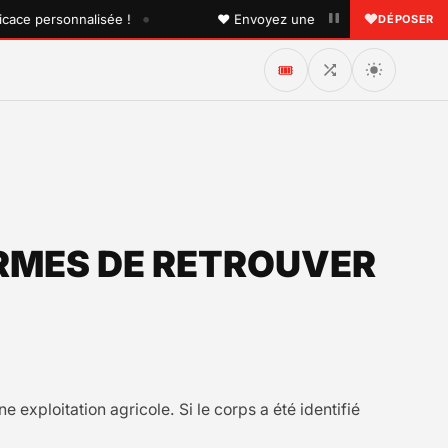
•
personnalisée !
♥ Envoyez une dédicace à quelqu'un que v
DÉPOSER
🎟️
RMES DE RETROUVER
 exploitation agricole. Si le corps a été identifié