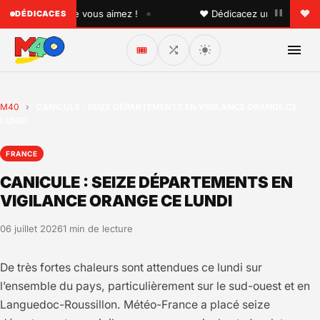
•
quelqu'un que vous aimez !
♥ Dédicacez un titre à vos pr
DÉDICACES
🎟️
M40
›
CANICULE : SEIZE DÉPARTEMENTS EN VIGILANCE ORANGE CE
LUNDI
FRANCE
CANICULE : SEIZE DÉPARTEMENTS EN
VIGILANCE ORANGE CE LUNDI
06 juillet 2026
1 min de lecture
De très fortes chaleurs sont attendues ce lundi sur
l’ensemble du pays, particulièrement sur le sud-ouest et en
Languedoc-Roussillon. Météo-France a placé seize