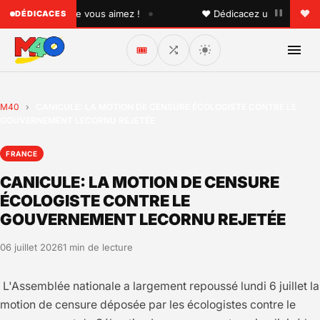
•
 quelqu'un que vous aimez !
♥ Dédicacez un titre à vos pr
DÉDICACES
🎟️
M40
›
CANICULE: LA MOTION DE CENSURE ÉCOLOGISTE CONTRE LE
GOUVERNEMENT LECORNU REJETÉE
FRANCE
CANICULE: LA MOTION DE CENSURE
ÉCOLOGISTE CONTRE LE
GOUVERNEMENT LECORNU REJETÉE
06 juillet 2026
1 min de lecture
L'Assemblée nationale a largement repoussé lundi 6 juillet la
motion de censure déposée par les écologistes contre le