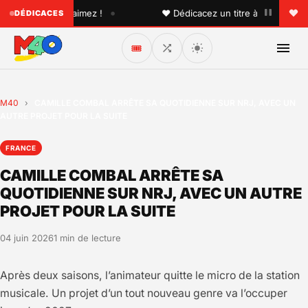
•
'un que vous aimez !
♥ Dédicacez un titre à vos proches s
DÉDICACES
🎟️
M40
›
CAMILLE COMBAL ARRÊTE SA QUOTIDIENNE SUR NRJ, AVEC UN
AUTRE PROJET POUR LA SUITE
FRANCE
CAMILLE COMBAL ARRÊTE SA
QUOTIDIENNE SUR NRJ, AVEC UN AUTRE
PROJET POUR LA SUITE
04 juin 2026
1 min de lecture
Après deux saisons, l’animateur quitte le micro de la station
musicale. Un projet d’un tout nouveau genre va l’occuper