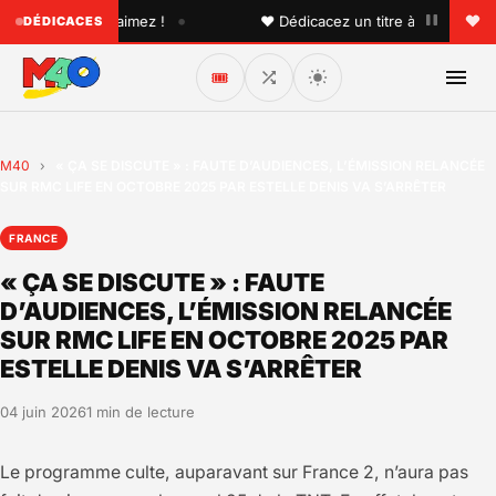
•
'un que vous aimez !
♥ Dédicacez un titre à vos proches s
DÉDICACES
🎟️
M40
›
« ÇA SE DISCUTE » : FAUTE D’AUDIENCES, L’ÉMISSION RELANCÉE
SUR RMC LIFE EN OCTOBRE 2025 PAR ESTELLE DENIS VA S’ARRÊTER
FRANCE
« ÇA SE DISCUTE » : FAUTE
D’AUDIENCES, L’ÉMISSION RELANCÉE
SUR RMC LIFE EN OCTOBRE 2025 PAR
ESTELLE DENIS VA S’ARRÊTER
04 juin 2026
1 min de lecture
Le programme culte, auparavant sur France 2, n’aura pas