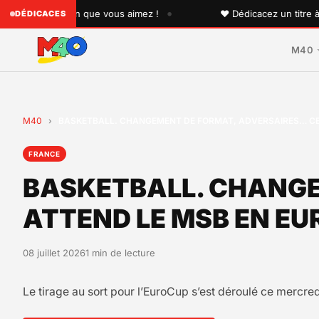
•
 quelqu'un que vous aimez !
♥ Dédicacez un titre à vos p
DÉDICACES
M40
M40
›
BASKETBALL. CHANGEMENT DE FORMAT, ADVERSAIRES… CE
FRANCE
BASKETBALL. CHANGE
ATTEND LE MSB EN E
08 juillet 2026
1 min de lecture
Le tirage au sort pour l’EuroCup s’est déroulé ce mercre