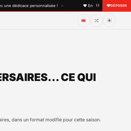
•
e dédicace personnalisée !
♥ Envoyez une dédicace à quelq
DÉPOSER
🎟️
RSAIRES… CE QUI
aires, dans un format modifié pour cette saison.