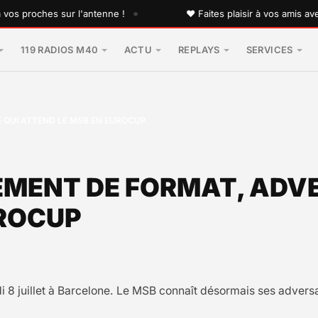
•
roches sur l'antenne !
♥ Faites plaisir à vos amis avec un
119 RADIOS M40
ACTU
REPLAYS
SERVICES
 QUI ATTEND LE MSB EN EUROCUP
MENT DE FORMAT, ADVE
UROCUP
di 8 juillet à Barcelone. Le MSB connaît désormais ses advers