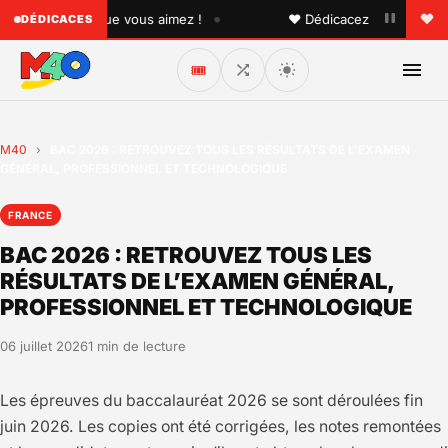
•
à quelqu'un que vous aimez !
♥ Dédicacez un titre à vos p
DÉDICACES
🎟️
M40
›
BAC 2026 : RETROUVEZ TOUS LES RÉSULTATS DE L’EXAMEN
GÉNÉRAL, PROFESSIONNEL ET TECHNOLOGIQUE
FRANCE
BAC 2026 : RETROUVEZ TOUS LES
RÉSULTATS DE L’EXAMEN GÉNÉRAL,
PROFESSIONNEL ET TECHNOLOGIQUE
06 juillet 2026
1 min de lecture
Les épreuves du baccalauréat 2026 se sont déroulées fin
juin 2026. Les copies ont été corrigées, les notes remontées