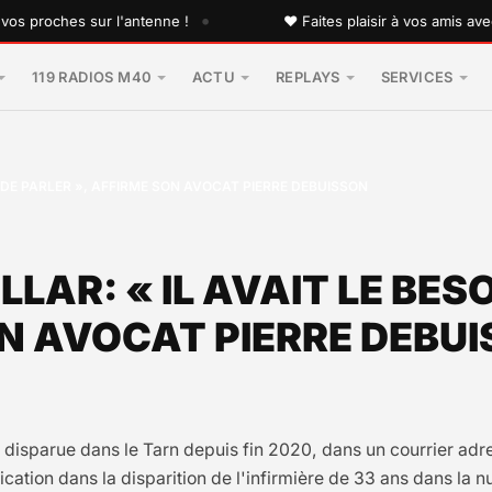
•
roches sur l'antenne !
♥ Faites plaisir à vos amis avec une
119 RADIOS M40
ACTU
REPLAYS
SERVICES
D DE PARLER », AFFIRME SON AVOCAT PIERRE DEBUISSON
LLAR: « IL AVAIT LE BE
ON AVOCAT PIERRE DEBU
, disparue dans le Tarn depuis fin 2020, dans un courrier ad
lication dans la disparition de l'infirmière de 33 ans dans la