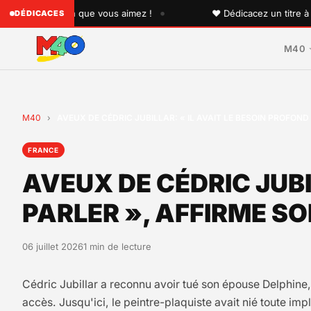
•
 quelqu'un que vous aimez !
♥ Dédicacez un titre à vos p
DÉDICACES
M40
M40
›
AVEUX DE CÉDRIC JUBILLAR: « IL AVAIT LE BESOIN PROFON
FRANCE
AVEUX DE CÉDRIC JUBI
PARLER », AFFIRME S
06 juillet 2026
1 min de lecture
Cédric Jubillar a reconnu avoir tué son épouse Delphine
accès. Jusqu'ici, le peintre-plaquiste avait nié toute imp