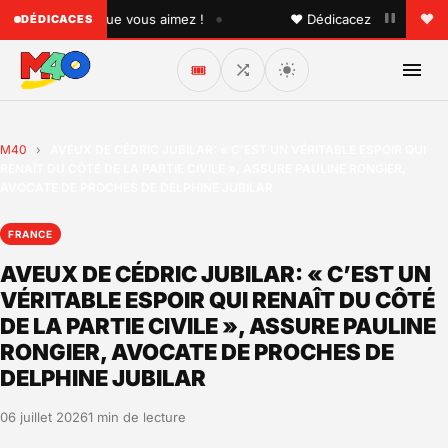
•
 quelqu'un que vous aimez !
♥ Dédicacez un titre à vos p
DÉDICACES
🎟️
M40
›
AVEUX DE CÉDRIC JUBILAR: « C’EST UN VÉRITABLE ESPOIR QUI
RENAÎT DU CÔTÉ DE LA PARTIE CIVILE », ASSURE PAULINE RONGIER,
AVOCATE DE PROCHES DE DELPHINE JUBILAR
FRANCE
AVEUX DE CÉDRIC JUBILAR: « C’EST UN
VÉRITABLE ESPOIR QUI RENAÎT DU CÔTÉ
DE LA PARTIE CIVILE », ASSURE PAULINE
RONGIER, AVOCATE DE PROCHES DE
DELPHINE JUBILAR
06 juillet 2026
1 min de lecture