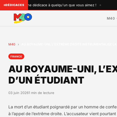
•
Envoyez une dédicace à quelqu'un que vous aimez !
♥ Déd
DÉDICACES
M40
M40
›
AU ROYAUME-UNI, L’EXTRÊME DROITE INSTRUMENTALISE L
FRANCE
AU ROYAUME-UNI, L’E
D’UN ÉTUDIANT
03 juin 2026
1 min de lecture
La mort d’un étudiant poignardé par un homme de confes
à l’appel de l’extrême droite. L’accusateur vient pourtant