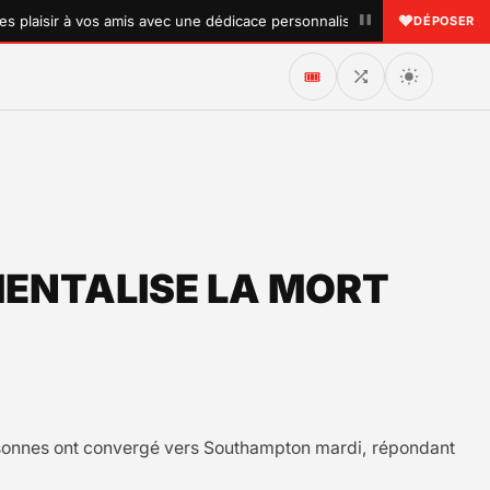
•
isir à vos amis avec une dédicace personnalisée !
♥ Envoye
DÉPOSER
🎟️
MENTALISE LA MORT
ersonnes ont convergé vers Southampton mardi, répondant