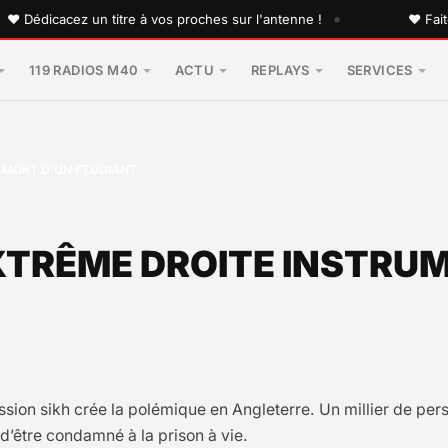
•
icacez un titre à vos proches sur l'antenne !
♥ Faites pla
119 RADIOS M40
ACTU
REPLAYS
SERVICES
A MORT D’UN ÉTUDIANT
XTRÊME DROITE INSTRU
sion sikh crée la polémique en Angleterre. Un millier de p
 d’être condamné à la prison à vie.