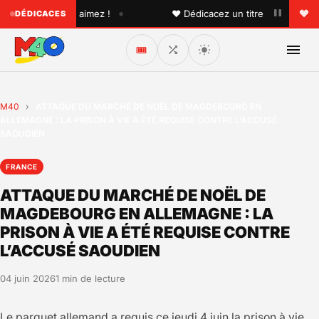
•
u'un que vous aimez !
♥ Dédicacez un titre à vos proches 
DÉDICACES
🎟️
M40
›
ATTAQUE DU MARCHÉ DE NOËL DE MAGDEBOURG EN
ALLEMAGNE : LA PRISON À VIE A ÉTÉ REQUISE CONTRE L’ACCUSÉ
SAOUDIEN
FRANCE
ATTAQUE DU MARCHÉ DE NOËL DE
MAGDEBOURG EN ALLEMAGNE : LA
PRISON À VIE A ÉTÉ REQUISE CONTRE
L’ACCUSÉ SAOUDIEN
04 juin 2026
1 min de lecture
Le parquet allemand a requis ce jeudi 4 juin la prison à vie