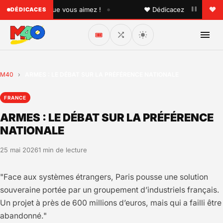
•
 quelqu'un que vous aimez !
♥ Dédicacez un titre à vos p
DÉDICACES
🎟️
M40
›
ARMES : LE DÉBAT SUR LA PRÉFÉRENCE NATIONALE
FRANCE
ARMES : LE DÉBAT SUR LA PRÉFÉRENCE
NATIONALE
25 mai 2026
1 min de lecture
"Face aux systèmes étrangers, Paris pousse une solution
souveraine portée par un groupement d’industriels français.
Un projet à près de 600 millions d’euros, mais qui a failli être
abandonné."