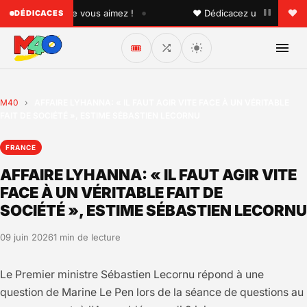
•
 quelqu'un que vous aimez !
♥ Dédicacez un titre à vos pr
DÉDICACES
🎟️
M40
›
AFFAIRE LYHANNA: « IL FAUT AGIR VITE FACE À UN VÉRITABLE
FAIT DE SOCIÉTÉ », ESTIME SÉBASTIEN LECORNU
FRANCE
AFFAIRE LYHANNA: « IL FAUT AGIR VITE
FACE À UN VÉRITABLE FAIT DE
SOCIÉTÉ », ESTIME SÉBASTIEN LECORNU
09 juin 2026
1 min de lecture
Le Premier ministre Sébastien Lecornu répond à une
question de Marine Le Pen lors de la séance de questions au