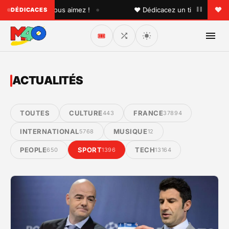
•
n que vous aimez !
♥ Dédicacez un titre à vos proches sur
DÉDICACES
🎟️
ACTUALITÉS
TOUTES
CULTURE
FRANCE
443
37894
INTERNATIONAL
MUSIQUE
5768
12
PEOPLE
SPORT
TECH
650
1396
13164