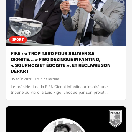
SPORT
FIFA : « TROP TARD POUR SAUVER SA
DIGNITÉ… » FIGO DÉZINGUE INFANTINO,
« SOURNOIS ET ÉGOÏSTE », ET RÉCLAME SON
DÉPART
05 août 2026 · 1 min de lecture
Le président de la FIFA Gianni Infantino a inspiré une
tribune au vitriol à Luis Figo, choqué par son projet…