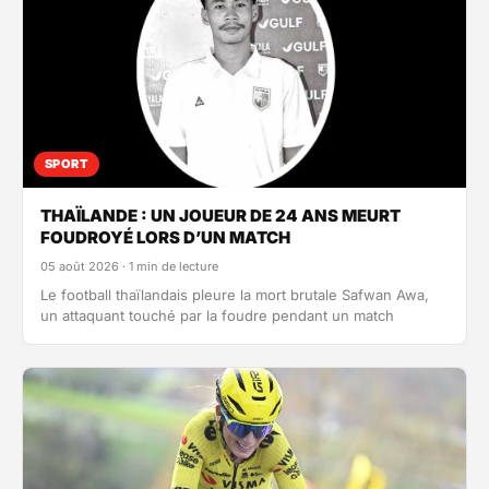
SPORT
THAÏLANDE : UN JOUEUR DE 24 ANS MEURT
FOUDROYÉ LORS D’UN MATCH
05 août 2026 · 1 min de lecture
Le football thaïlandais pleure la mort brutale Safwan Awa,
un attaquant touché par la foudre pendant un match