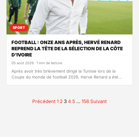
SPORT
FOOTBALL : ONZE ANS APRÈS, HERVÉ RENARD
REPREND LA TÊTE DE LA SÉLECTION DE LA CÔTE
D’IVOIRE
05 août 2026 · 1 min de lecture
Après avoir très brièvement dirigé la Tunisie lors de la
Coupe du monde de football 2026, Hervé Renard a été…
Précédent
1
2
3
4
5
…
156
Suivant
Pagination
des
publications