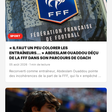
SPORT
« IL FAUT UN PEU COLORER LES
ENTRAÎNEURS… » ABDESLAM OUADDOU DÉÇU
DE LA FFF DANS SON PARCOURS DE COACH
05 août 2026 · 1 min de lecture
Reconverti comme entraîneur, Abdeslam Ouaddou pointe
des incohérences de la part de la FFF, qui l’a « empêché de
travailler » quand…