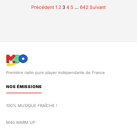
Précédent
1
2
3
4
5
…
642
Suivant
Pagination
des
publications
Première radio pure player indépendante de France
NOS ÉMISSIONS
100% MUSIQUE FRAÎCHE !
M40 WARM UP