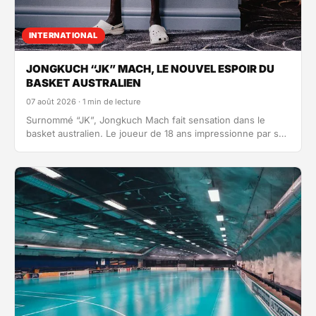
INTERNATIONAL
JONGKUCH “JK” MACH, LE NOUVEL ESPOIR DU
BASKET AUSTRALIEN
07 août 2026 · 1 min de lecture
Surnommé “JK”, Jongkuch Mach fait sensation dans le
basket australien. Le joueur de 18 ans impressionne par sa
taille (2,29 mètres !), mais…