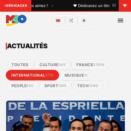
•
ue vous aimez !
♥ Dédicacez un titre à vos proches sur l'
DÉDICACES
🎟️
ACTUALITÉS
TOUTES
CULTURE
FRANCE
443
37938
INTERNATIONAL
MUSIQUE
5773
12
PEOPLE
SPORT
TECH
650
1399
13186