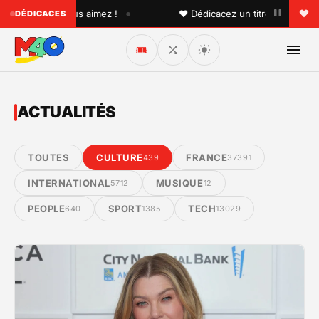
•
que vous aimez !
♥ Dédicacez un titre à vos proches sur l
DÉDICACES
🎟️
ACTUALITÉS
TOUTES
CULTURE
FRANCE
439
37391
INTERNATIONAL
MUSIQUE
5712
12
PEOPLE
SPORT
TECH
640
1385
13029