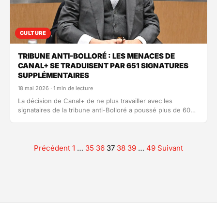
CULTURE
TRIBUNE ANTI-BOLLORÉ : LES MENACES DE
CANAL+ SE TRADUISENT PAR 651 SIGNATURES
SUPPLÉMENTAIRES
18 mai 2026 · 1 min de lecture
La décision de Canal+ de ne plus travailler avec les
signataires de la tribune anti-Bolloré a poussé plus de 600
professionnels…
Précédent
1
…
35
36
37
38
39
…
49
Suivant
Pagination
des
publications