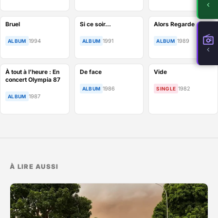
Bruel
Si ce soir…
Alors Regarde
1994
1991
1989
ALBUM
ALBUM
ALBUM
À tout à l’heure : En
De face
Vide
concert Olympia 87
1986
1982
ALBUM
SINGLE
1987
ALBUM
À LIRE AUSSI