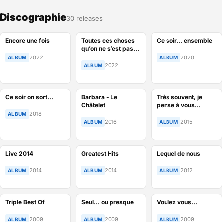
Discographie
30 releases
Encore une fois
Toutes ces choses
Ce soir... ensemble
qu’on ne s’est pas
dites
2022
2020
ALBUM
ALBUM
2022
ALBUM
Ce soir on sort…
Barbara - Le
Très souvent, je
Châtelet
pense à vous…
2018
ALBUM
2016
2015
ALBUM
ALBUM
Live 2014
Greatest Hits
Lequel de nous
2014
2014
2012
ALBUM
ALBUM
ALBUM
Triple Best Of
Seul… ou presque
Voulez vous...
2009
2009
2009
ALBUM
ALBUM
ALBUM