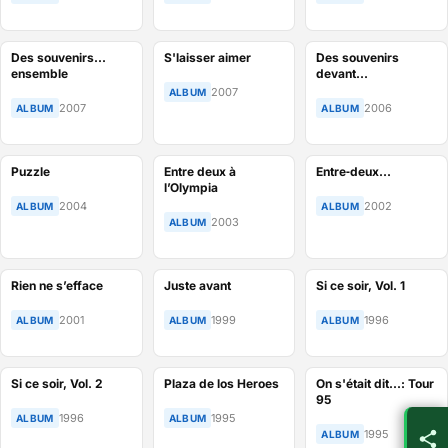
Des souvenirs...
S'laisser aimer
Des souvenirs
ensemble
devant…
2007
ALBUM
2007
2006
ALBUM
ALBUM
Puzzle
Entre deux à
Entre‐deux…
l’Olympia
2004
2002
ALBUM
ALBUM
2003
ALBUM
Rien ne s’efface
Juste avant
Si ce soir, Vol. 1
2001
1999
1996
ALBUM
ALBUM
ALBUM
Si ce soir, Vol. 2
Plaza de los Heroes
On s'était dit...: Tour
95
1996
1995
ALBUM
ALBUM
1995
ALBUM