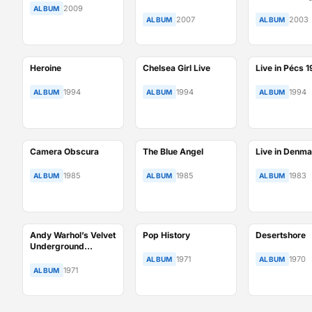
2009
ALBUM
2007
2003
ALBUM
ALBUM
Heroine
Chelsea Girl Live
Live in Pécs 
1994
1994
1994
ALBUM
ALBUM
ALBUM
Camera Obscura
The Blue Angel
Live in Denma
1985
1985
1983
ALBUM
ALBUM
ALBUM
Andy Warhol’s Velvet
Pop History
Desertshore
Underground
featuring Nico
1971
1970
ALBUM
ALBUM
1971
ALBUM