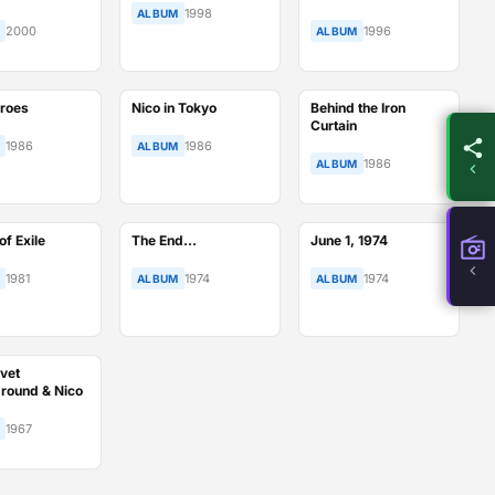
1998
ALBUM
2000
1996
ALBUM
eroes
Nico in Tokyo
Behind the Iron
Curtain
1986
1986
ALBUM
1986
ALBUM
f Exile
The End…
June 1, 1974
1981
1974
1974
ALBUM
ALBUM
vet
round & Nico
1967