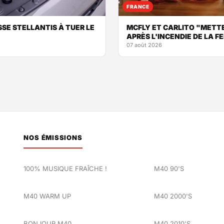
FRANCE
E STELLANTIS À TUER LE
MCFLY ET CARLITO "METTE
APRÈS L'INCENDIE DE LA F
07 août 2026
NOS ÉMISSIONS
100% MUSIQUE FRAÎCHE !
M40 90'S
M40 WARM UP
M40 2000'S
BONJOUR M40
M40 2010'S