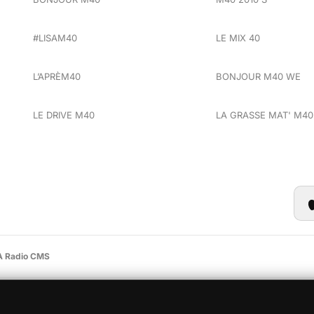
#LISAM40
LE MIX 40
L’APRÈM40
BONJOUR M40 WE
LE DRIVE M40
LA GRASSE MAT' M40
 Radio CMS