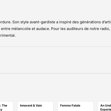
 perdure. Son style avant-gardiste a inspiré des générations d’ar
ntre mélancolie et audace. Pour les auditeurs de notre radio, 
rimental.
: The
Innocent & Vain
Femme Fatale
An Und
gy
Experi