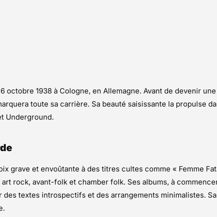
e 16 octobre 1938 à Cologne, en Allemagne. Avant de devenir u
marquera toute sa carrière. Sa beauté saisissante la propulse dan
vet Underground.
rde
oix grave et envoûtante à des titres cultes comme « Femme Fatal
p, art rock, avant-folk et chamber folk. Ses albums, à commence
 des textes introspectifs et des arrangements minimalistes. S
e.