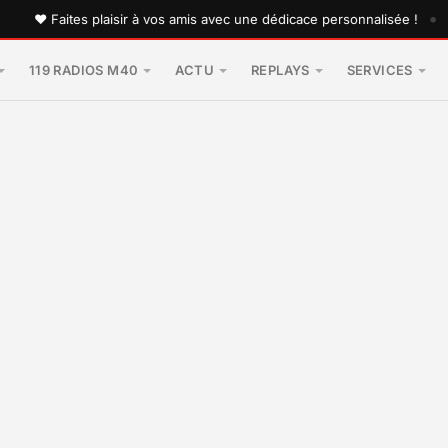
•
aites plaisir à vos amis avec une dédicace personnalisée !
119 RADIOS M40
ACTU
REPLAYS
SERVICES