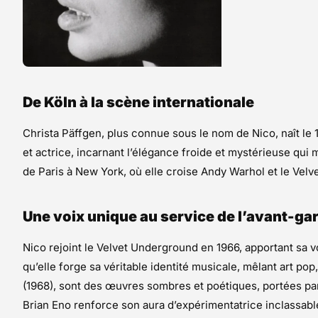
De Köln à la scène internationale
Christa Päffgen, plus connue sous le nom de Nico, naît l
et actrice, incarnant l’élégance froide et mystérieuse qui 
de Paris à New York, où elle croise Andy Warhol et le Vel
Une voix unique au service de l’avant-ga
Nico rejoint le Velvet Underground en 1966, apportant sa v
qu’elle forge sa véritable identité musicale, mêlant art po
(1968), sont des œuvres sombres et poétiques, portées par
Brian Eno renforce son aura d’expérimentatrice inclassabl